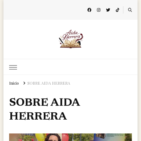
Aida Herrera
Página de autor
Inicio
SOBRE AIDA HERRERA
SOBRE AIDA
HERRERA