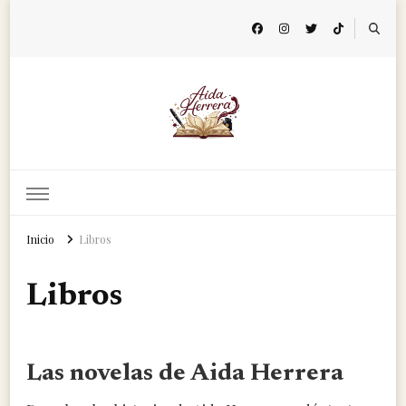
Aida Herrera
Página de autor
Inicio
Libros
Libros
Las novelas de Aida Herrera